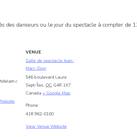
rès des danseurs ou le jour du spectacle à compter de 
VENUE
Salle de spectacle Jean-
Marc-Dion
546 boulevard Laure
tidelam.c
Sept-Îles
,
QC
G4R 1X7
Canada
+ Google Map
Website
Phone:
418 962-0100
View Venue Website