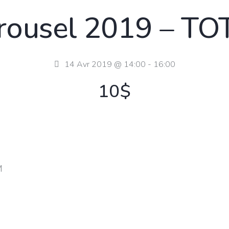
rousel 2019 – T
14 Avr 2019 @ 14:00
-
16:00
10$
M