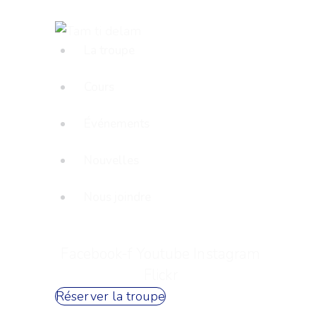
La troupe
Cours
Événements
Nouvelles
Nous joindre
Facebook-f
Youtube
Instagram
Flickr
Réserver la troupe