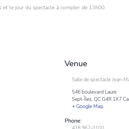
s et le jour du spectacle à compter de 13h00.
Venue
Salle de spectacle Jean-M
546 boulevard Laure
Sept-Îles
,
QC
G4R 1X7
Ca
+ Google Map
Phone:
418 962-0100