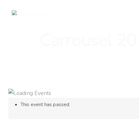
Carrousel 2
Réserver la troupe
Facebook-f
Youtube
Instagram
Flickr
This event has passed.