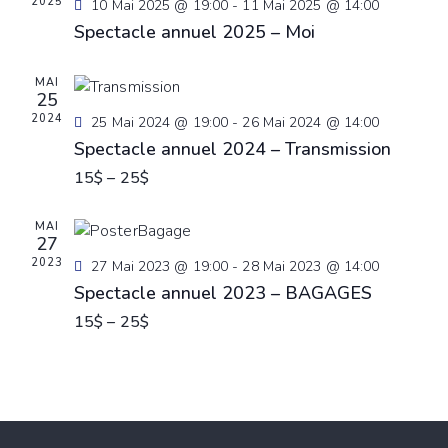
2025
S
10 Mai 2025 @ 19:00
-
11 Mai 2025 @ 14:00
e
d
Spectacle annuel 2025 – Moi
e
w
a
a
s
t
r
MAI
N
e
25
c
a
.
2024
25 Mai 2024 @ 19:00
-
26 Mai 2024 @ 14:00
h
v
Spectacle annuel 2024 – Transmission
a
i
15$ – 25$
g
n
a
d
MAI
t
V
27
i
2023
i
27 Mai 2023 @ 19:00
-
28 Mai 2023 @ 14:00
o
Spectacle annuel 2023 – BAGAGES
e
n
w
15$ – 25$
s
N
a
v