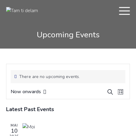
Upcoming Events
There are no upcoming events.
Réserver la troupe
E
E
Now onwards
S
L
v
S
v
e
i
e
e
a
e
s
Latest Past Events
r
n
l
n
t
c
t
e
t
h
MAI
V
c
s
10
i
t